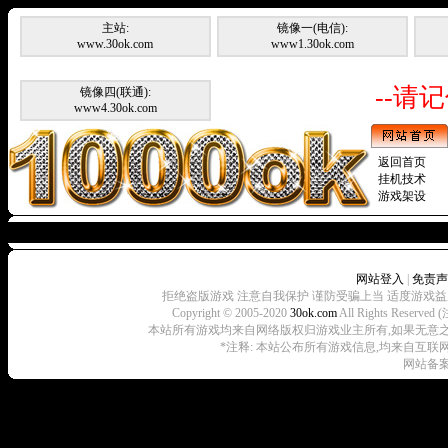
主站:
镜像一(电信):
www.30ok.com
www1.30ok.com
--请记
镜像四(联通):
www4.30ok.com
返回首页
挂机技术
游戏架设
暂无
网站登入
|
免责声
拒绝盗版游戏 注意自我保护 谨防受骗上当 适度游戏益
Copyright © 2005-2020
30ok.com
All Rights R
本站所有游戏均来自网络版权归游戏业主所有,如果无意之中侵犯了
*注释: 本站公布所有游戏信息,均来自互联
网站备案