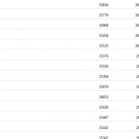
35816
20
35770
20
35908
20
35458
20
35535
20
35376
2
35550
2
35394
2
35670
2
34933
2
35420
2
35407
2
35442
2
35307
2