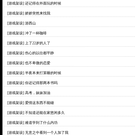
[游戏架设]
还记得在外面玩的时候
[游戏架设]
娇娇突然来找我
[游戏架设]
游西山
[游戏架设]
冲了一杯咖啡
[游戏架设]
上了22岁的人了
[游戏架设]
伤心的以往都平静
[游戏架设]
也不卑微的恋爱
[游戏架设]
半夜本来打算睡的时候
[游戏架设]
你还记得那两本书吗
[游戏架设]
高考，妹妹加油
[游戏架设]
爱情这东西不能碰
[游戏架设]
不知道还能在家悠闲多久
[游戏架设]
难道学到了什么内功
[游戏架设]
无意之中看到一个人加了我