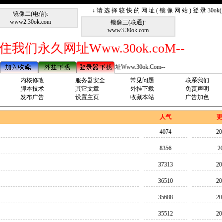
↓ 请 选 择 较 快 的 网 址 ( 镜 像 网 站 ) 登 录 30o
镜像二(电信):
www2.30ok.com
镜像三(联通):
www3.30ok.com
住我们永久网址Www.30ok.coM--
--请记住我们永久网址Www.30ok.Com--
内核修改
服务器安全
常见问题
联系我们
脚本技术
其它文章
外挂下载
免责声明
发布广告
设置主页
收藏本站
广告加色
人气
4074
20
8356
2
37313
20
36510
20
35688
20
35512
20