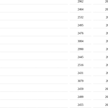
2962
20
2464
20
2532
2
2495
2
2476
2
3004
2
2990
2
2445
2
2516
2
2431
2
3079
2
2459
20
2499
20
2455
20