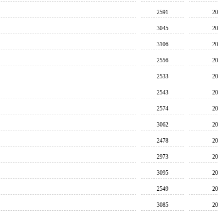
2591
20
3045
20
3106
20
2556
20
2533
20
2543
20
2574
20
3062
20
2478
20
2973
20
3095
20
2549
20
3085
20