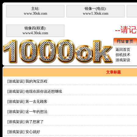
主站:
镜像一(电信):
www.30ok.com
www1.30ok.com
--请记
镜像四(联通):
www4.30ok.com
返回首页
挂机技术
游戏架设
文章标题
[游戏架设]
我的淘宝历程
[游戏架设]
他现在跟你说还想继续
[游戏架设]
第一去见顾客
[游戏架设]
这一年的想法
[游戏架设]
病了想家了
[游戏架设]
安心就好