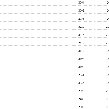
3064
2
3002
2
2958
2
3220
20
3346
20
2619
20
3129
2
3107
2
3100
2
2931
2
3055
2
2506
20
2483
20
2500
20