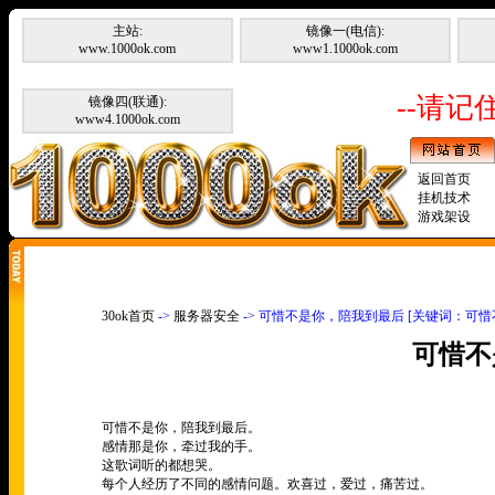
主站:
镜像一(电信):
www.1000ok.com
www1.1000ok.com
--请记住
镜像四(联通):
www4.1000ok.com
返回首页
挂机技术
游戏架设
30ok首页
->
服务器安全
-> 可惜不是你，陪我到最后 [关键词：可
可惜不
可惜不是你，陪我到最后。
感情那是你，牵过我的手。
这歌词听的都想哭。
每个人经历了不同的感情问题。欢喜过，爱过，痛苦过。