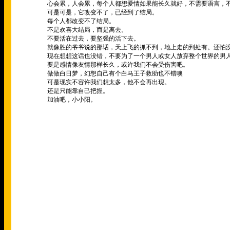
心会累，人会累，每个人都想爱情如果能长久就好，不需要语言，
可是可是，它改变不了，已经到了结局。
每个人都改变不了结局。
不是欢喜大结局，而是离去。
不要活在过去，要坚强的活下去。
就像胜的爷爷说的那话，天上飞的抓不到，地上走的到处有。还怕
现在想想这话也没错，不要为了一个男人或女人放弃整个世界的男
要是感情像友情那样长久，或许我们不会受伤害吧。
做做白日梦，幻想自己有个白马王子救助也不错噢
可是现实不容许我们想太多，他不会再出现。
还是只能靠自己把握。
加油吧，小小阳。