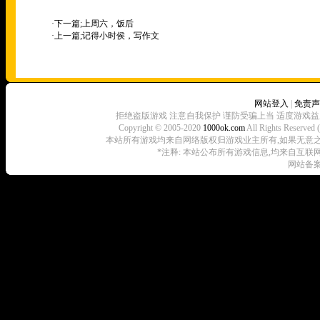
·下一篇;
上周六，饭后
·上一篇;
记得小时侯，写作文
网站登入
|
免责声
拒绝盗版游戏 注意自我保护 谨防受骗上当 适度游戏益
Copyright © 2005-2020
1000ok.com
All Rights 
本站所有游戏均来自网络版权归游戏业主所有,如果无意之中侵犯了
*注释: 本站公布所有游戏信息,均来自互联
网站备案