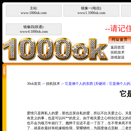
主站:
镜像一(电信):
www.1000ok.com
www1.1000ok.com
--请记住
镜像四(联通):
www4.1000ok.com
返回首页
挂机技术
游戏架设
30ok首页
->
挂机技术
-> 它是俩个人的东西 [关键词：它是俩个人的
它
爱情只是两私人的爱，那也总算自私的爱，所以不比关爱之心。关
有意义的事，也是可以叫**的意义。由于相关爱之心特别注意义的
也不会为嗅万年就行了。翘辫子后还不是一了百了，生不带来死不
了…就喜欢最好有机缘能给我，荣耀牺牲，为国度做点贡献…二老