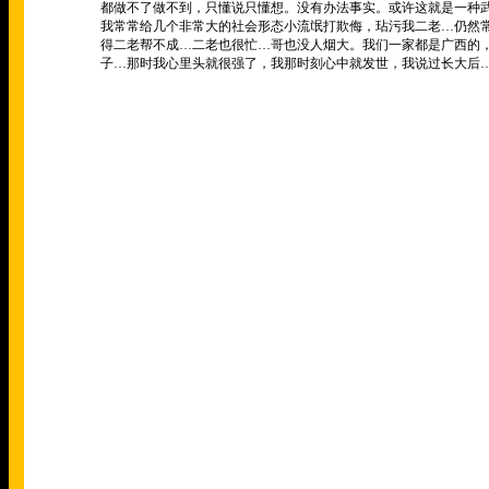
都做不了做不到，只懂说只懂想。没有办法事实。或许这就是一种
我常常给几个非常大的社会形态小流氓打欺侮，玷污我二老…仍然
得二老帮不成…二老也很忙…哥也没人烟大。我们一家都是广西的
子…那时我心里头就很强了，我那时刻心中就发世，我说过长大后