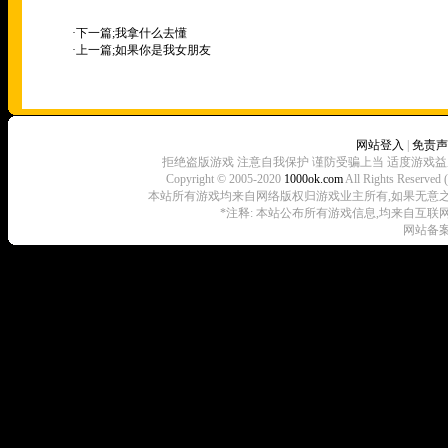
·下一篇;
我拿什么去懂
·上一篇;
如果你是我女朋友
网站登入
|
免责声
拒绝盗版游戏 注意自我保护 谨防受骗上当 适度游戏益
Copyright © 2005-2020
1000ok.com
All Rights 
本站所有游戏均来自网络版权归游戏业主所有,如果无意之中侵犯了
*注释: 本站公布所有游戏信息,均来自互联
网站备案