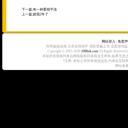
·下一篇;
有一种爱很平淡
·上一篇;
跟我2年了
网站登入
|
免责声
拒绝盗版游戏 注意自我保护 谨防受骗上当 适度游戏益
Copyright © 2005-2020
1000ok.com
All Rights 
本站所有游戏均来自网络版权归游戏业主所有,如果无意之中侵犯了
*注释: 本站公布所有游戏信息,均来自互联
网站备案