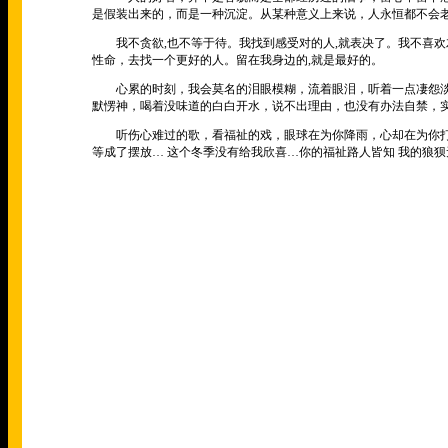
是假装出来的，而是一种沉淀。从某种意义上来说，人永恒都不会老
我不贪欲,也不等于待。我找到感受对的人,就表决了。我不喜欢左
性命，去找一个更好的人。留在我身边的,就是最好的。
心累的时刻，我会莫名的泪眼模糊，流着眼泪，听着一点凄怨淡
默愣神，喝着没味道的白白开水，说不出理由，也没有办法自禁，
听伤心难过的歌，看福祉的戏，眼球在为你降雨，心却在为你打伞
等成了摆放… 这个冬季没有给我欣喜…你的福祉路人皆知 我的狼