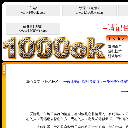
主站:
镜像一(电信):
www.1000ok.com
www1.1000ok.com
--请记住
镜像四(联通):
www4.1000ok.com
返回首页
挂机技术
游戏架设
30ok首页
->
挂机技术
-> 一份纯美的情感 [关键词：一份纯美的情感
一
爱情是一份纯正美好的情意，有时候是心甘情愿的，有时候却力不
心的人，再远也会惦念对方；无心的人，咫尺却远似天涯。假如你
一人的好看，并不是容貌而是全部经历过的旧事，留心中留下疤