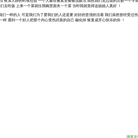
泪 夜深人静的时候也会 一个人躲在被窝里偷偷流眼泪 虽然我们见过面的次数一个手
我们去吃饭 上来一个菜就往我碗里面夹一个菜 当时我就觉得这姐姐人真好 ！
一样的人 可是我们为了爱我们的人还是要 好好的坚强的活着 我们虽然曾经受过伤
一样 遇到一个好人把那个内心受伤武装的自己 融化掉 恢复成开心快乐的你 ！
浏览次