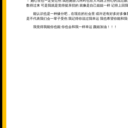
！ 她心里也一定受过伤 我想她曾几何时也在大马路上伤心的流过眼
数得过来 可是我就是觉得挺亲切的 就像是自己姐姐一样 记得上回
能认识也是一种缘分吧，在现在的社会里 或许还有好多好多像我们
是不代表我们会一辈子受伤 我记得你说过我幸运 我也希望你能和我
我觉得我能你也能 你也会和我一样幸运 颜姐加油！！！