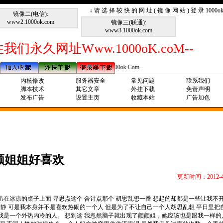
↓ 请 选 择 较 快 的 网 址 ( 镜 像 网 站 ) 登 录 1000
镜像二(电信):
www2.1000ok.com
镜像三(联通):
www3.1000ok.com
我们永久网址Www.1000oK.coM--
--请记住我们永久网址Www.1000ok.Com--
内核修改
服务器安全
常见问题
联系我们
脚本技术
其它文章
外挂下载
免责声明
发布广告
设置主页
收藏本站
广告加色
颜姐姐好喜欢
更新时间：2012-4
在冰凉的桌子上面 寻思点这个 合计点那个 胡思乱想一番 想起的却都是一些让我不
怕静 可是我本身并不是喜欢热闹的一个人 但是为了不让自己一个人胡思乱想 平日里把
知 我是一个外热内冷的人。 想到这 我忽然脑子就出现了颜颜姐，她应该也是跟我一样的