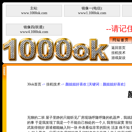
主站:
镜像一(电信):
www.1000ok.com
www1.1000ok.com
--请记住
镜像四(联通):
www4.1000ok.com
返回首页
挂机技术
游戏架设
30ok首页
->
挂机技术
-> 颜姐姐好喜欢 [关键词：颜姐姐好喜欢]
无聊的二班 屋子里静的只能听见厂房现场呼隆呼隆的机器声，我就趴
的事 于是我发现了我是一个不能自己独处的一个人 我害怕寂寞 害
武装得很好 跟谁都能融入到一块 外表看似非常的阳光 活泼 殊不