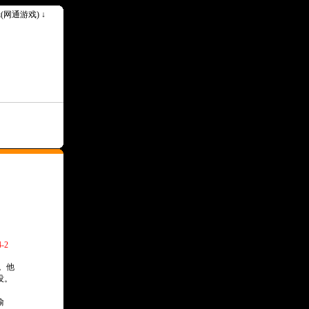
ok(网通游戏) ↓
-2
。他
没。
偷