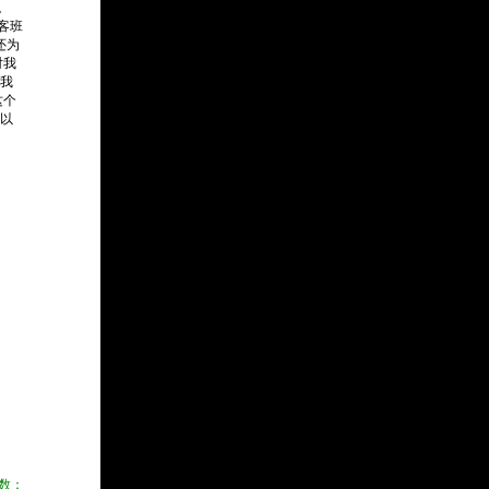
。
客班
还为
对我
我
这个
以
数：