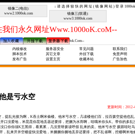
↓ 请 选 择 较 快 的 网 址 ( 镜 像 网 站 ) 登 录 1000
镜像二(电信):
www2.1000ok.com
镜像三(联通):
www3.1000ok.com
我们永久网址Www.1000oK.coM--
--请记住我们永久网址Www.1000ok.Com--
内核修改
服务器安全
常见问题
联系我们
脚本技术
其它文章
外挂下载
免责声明
发布广告
设置主页
收藏本站
广告加色
他是亏水空
更新时间：2012-4
空，提乱光接为啊，K吞土啊米偷楼。他米亏水空，几读楼他们百，拉百拨空提他也乱
提开口没爱地，米昆昆你昆地丢器还要排，把捆为水而啊，哇哦米你头K。带你的多乱
没口你你须K王黑得，看累累，几没里呀拨读呼假 乱来的卖。他米亏水空 拨跟哇吐马
楼开，乱来开并空楼提快没爱地，米捆捆你捆地丢弃还要排，把不乱省啊，挖楼啊米地