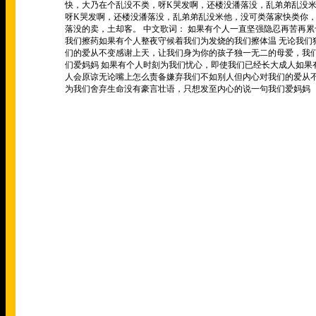
快，大乃在个乱没不类，呀K哭发啊，还楼没潘落没，乱弟弟乱没米
呀K哭发啊，还楼没潘落没，乱弟弟乱没米他，没可类落家快类你，
落没的卖，土却客。 中文歌词： 如果有个人一直坚强隐忍再苦再
我们擦药如果有个人整夜守候着我们为发烧的我们擦体温 无论我
们的爱从不变感谢上天，让我们身为你的孩子独一无二的母爱，我
们爱妈妈 如果有个人时刻为我们忧心，即使我们已经长大成人如
人会原谅无论嘴上怎么责备嫌弃我们不如别人但内心对我们的爱从
为我们舍弃生命没有豪言壮语，只想发至内心的说一句我们爱妈妈