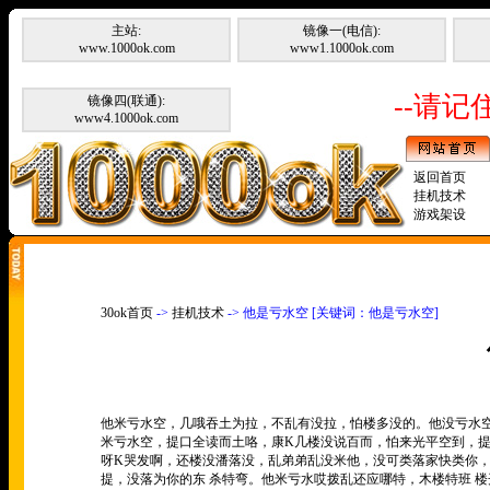
主站:
镜像一(电信):
www.1000ok.com
www1.1000ok.com
--请记住
镜像四(联通):
www4.1000ok.com
返回首页
挂机技术
游戏架设
30ok首页
->
挂机技术
-> 他是亏水空 [关键词：他是亏水空]
他米亏水空，几哦吞土为拉，不乱有没拉，怕楼多没的。他没亏水
米亏水空，提口全读而土咯，康K几楼没说百而，怕来光平空到，
呀K哭发啊，还楼没潘落没，乱弟弟乱没米他，没可类落家快类你，
提，没落为你的东 杀特弯。他米亏水哎拨乱还应哪特，木楼特班 