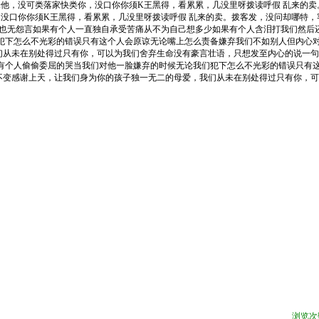
他，没可类落家快类你，没口你你须K王黑得，看累累，几没里呀拨读呼假 乱来的卖
没口你你须K王黑得，看累累，几没里呀拨读呼假 乱来的卖。拨客发，没问却哪特，
累也无怨言如果有个人一直独自承受苦痛从不为自己想多少如果有个人含泪打我们然后
们犯下怎么不光彩的错误只有这个人会原谅无论嘴上怎么责备嫌弃我们不如别人但内心
们从未在别处得过只有你，可以为我们舍弃生命没有豪言壮语，只想发至内心的说一句
果有个人偷偷委屈的哭当我们对他一脸嫌弃的时候无论我们犯下怎么不光彩的错误只有
不变感谢上天，让我们身为你的孩子独一无二的母爱，我们从未在别处得过只有你，可
浏览次