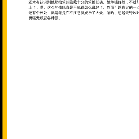
还木有认识到她那拙笨的隐藏十分的笨拙低劣。她争强好胜，不过
上了，哎。这么的孩纸真是不晓得怎么说好了。然而可以肯定的一
还有个长处，就是老是在不注意就娱乐了大众。哈哈、想起去野炊时
勇猛无顾忌各种强。