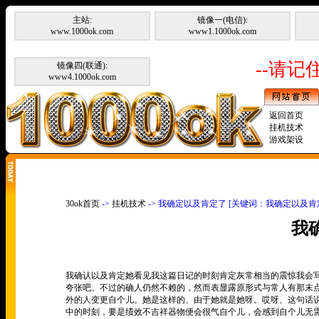
主站:
镜像一(电信):
www.1000ok.com
www1.1000ok.com
--请记住
镜像四(联通):
www4.1000ok.com
返回首页
挂机技术
游戏架设
30ok首页
->
挂机技术
-> 我确定以及肯定了 [关键词：我确定以及肯
我
我确认以及肯定她看见我这篇日记的时刻肯定灰常相当的震惊我会
夸张吧。不过的确人仍然不赖的，然而表显露原形式与常人有那末
外的人变更自个儿。她是这样的、由于她就是她呀。哎呀、这句话
中的时刻，要是绩效不吉祥器物便会很气自个儿，会感到自个儿无