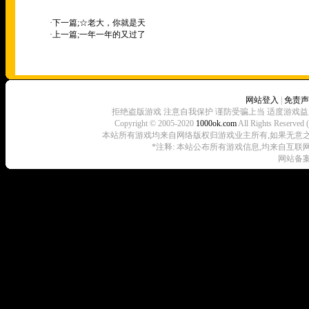
·下一篇;
☆老大，你就是天
·上一篇;
一年一年的又过了
网站登入
|
免责声
拒绝盗版游戏 注意自我保护 谨防受骗上当 适度游戏益
Copyright © 2005-2020
1000ok.com
All Rights 
本站所有游戏均来自网络版权归游戏业主所有,如果无意之中侵犯了
*注释: 本站公布所有游戏信息,均来自互联
网站备案