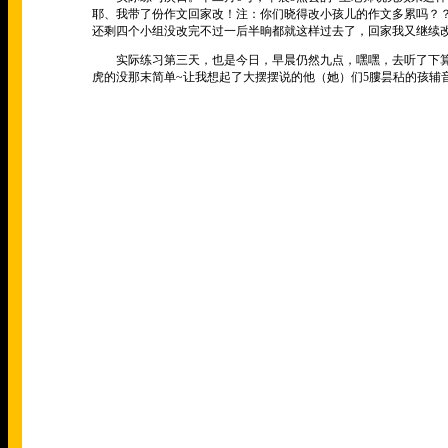
耶、我带了份作文回家改！注：你们晓得改小孩儿的作文多累吗？
还剩四个小组没改完不过一后半晌都就这样过去了，回家我又继续
实际练习第三天，也是今日，早晨仍然九点，嘿嘿，去听了下算
虎的没那末简单~让我想起了大摆摆说的他（她）们5膢昙秥的孩辅