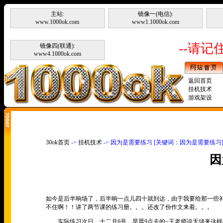
主站:
镜像一(电信):
www.1000ok.com
www1.1000ok.com
--请记住
镜像四(联通):
www4.1000ok.com
返回首页
挂机技术
游戏架设
30ok首页
->
挂机技术
-> 因为是需要练习 [关键词：因为是需要练习
因
如今是后半晌场了，后半晌一点儿四十就到达，由于我要给那一些补
不住啊！！讲了两节课的练习册。。。还改了份作文来着。。。
实际练习次日。十二月6号，早晨9点去的~王老师说无须来这样