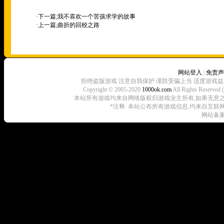
·下一篇;
我不喜欢一个苦孩求学的故事
·上一篇;
曲折的回校之路
网站登入
|
免责声
拒绝盗版游戏 注意自我保护 谨防受骗上当 适度游戏益
Copyright © 2005-2020
1000ok.com
All Rights 
本站所有游戏均来自网络版权归游戏业主所有,如果无意之中侵犯了
*注释: 本站公布所有游戏信息,均来自互联
网站备案