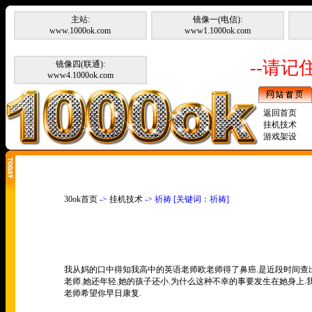
主站:
镜像一(电信):
www.1000ok.com
www1.1000ok.com
--请记住
镜像四(联通):
www4.1000ok.com
返回首页
挂机技术
游戏架设
30ok首页
->
挂机技术
-> 祈祷 [关键词：祈祷]
我从妈的口中得知我高中的英语老师欧老师得了鼻癌.是近段时间查出
老师.她还年轻.她的孩子还小.为什么这种不幸的事要发生在她身上.
老师希望你早日康复.