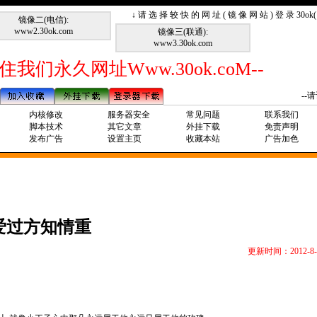
↓ 请 选 择 较 快 的 网 址 ( 镜 像 网 站 ) 登 录 30o
镜像二(电信):
www2.30ok.com
镜像三(联通):
www3.30ok.com
住我们永久网址Www.30ok.coM--
--请记
内核修改
服务器安全
常见问题
联系我们
脚本技术
其它文章
外挂下载
免责声明
发布广告
设置主页
收藏本站
广告加色
爱过方知情重
更新时间：2012-8-