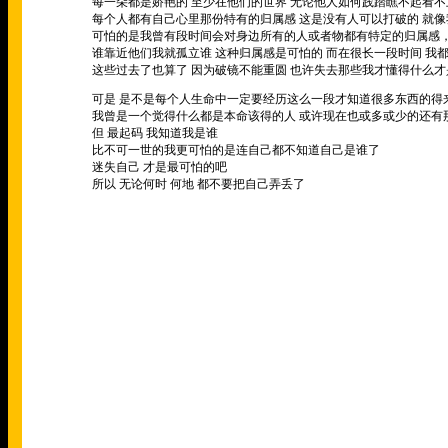
每一朵都是娇艳的 至少在他们的世界 无论他人如何践踏瞧不起看
每个人都有自己心里那份特有的归属感 这是没有人可以打破的 就
可怕的是我曾有段时间会对身边所有的人或者物都有特定的归属感
谁靠近他们我就孤立谁 这种归属感是可怕的 而在很长一段时间 我
这些过去了也算了 因为破镜不能重圆 也许失去那些我才懂得什么
可是 是不是每个人生命中一定要经历这么一段才知道很多东西的得
我曾是一个觉得什么都是本命该得的人 或许现在也或多或少的还有
但 最起码 我知道我是谁
比不可一世的我更可怕的是连自己都不知道自己是谁了
迷失自己 才是最可怕的吧
所以 无论何时 何地 都不要把自己弄丢了