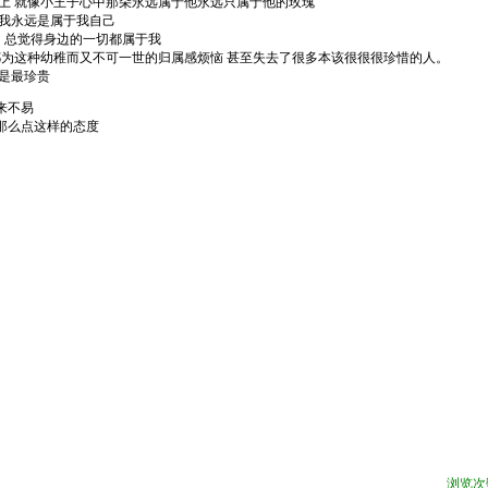
不上 就像小王子心中那朵永远属于他永远只属于他的玫瑰
像我永远是属于我自己
，总觉得身边的一切都属于我
都为这种幼稚而又不可一世的归属感烦恼 甚至失去了很多本该很很很珍惜的人。
才是最珍贵
来不易
那么点这样的态度
浏览次