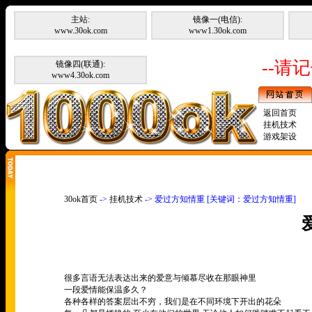
主站:
镜像一(电信):
www.30ok.com
www1.30ok.com
--请记
镜像四(联通):
www4.30ok.com
返回首页
挂机技术
游戏架设
30ok首页
->
挂机技术
-> 爱过方知情重 [关键词：爱过方知情重]
很多言语无法表达出来的爱意与倾慕尽收在那眼神里
一段爱情能保温多久？
各种各样的答案层出不穷，我们是在不同环境下开出的花朵