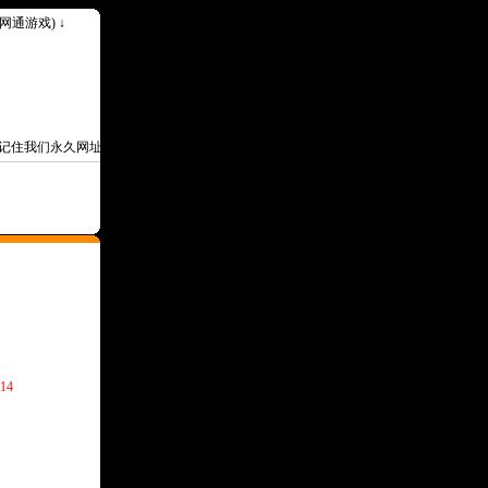
k(网通游戏) ↓
住我们永久网址Www.30ok.Com--
14