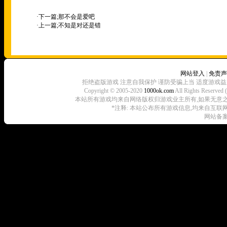
·下一篇;
那不会是爱吧
·上一篇;
不知是对还是错
网站登入
|
免责声
拒绝盗版游戏 注意自我保护 谨防受骗上当 适度游戏益
Copyright © 2005-2020
1000ok.com
All Rights 
本站所有游戏均来自网络版权归游戏业主所有,如果无意之中侵犯了
*注释: 本站公布所有游戏信息,均来自互联
网站备案