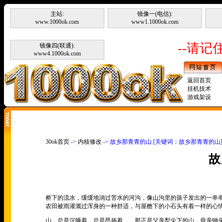
主站:
镜像一(电信):
www.1000ok.com
www1.1000ok.com
--请记住
镜像四(联通):
www4.1000ok.com
返回首页
挂机技术
游戏架设
30ok首页
->
内核修改
-> 故乡那青青的山 [关键词：故乡那青青的山
故
桥下的流水，缓缓地淌过苦水的河沟，像山沟里的孩子发出的一串
农田被雨灌溉过浑身的一种舒适，与屋檐下的小石头有着一样的心
山，总是沉睡着，总是昂扬着
……
那正是父亲犁尖下的山，母亲锄