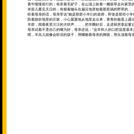
黄牛慢慢前行的；有牵着毛驴子，在山顶上驮着一捆柴草走向家里
米苗儿重见天日的；有握着锄头在扁豆地里刨着那惹祸的野草的
…
听着母亲的话，母亲常说
“
她是那群小羊们的老师，即使是那些小羊
防着踏折地里的庄家，小心翼翼地从地里走出来，青青的脸蛋上露
羊群，闻着夜里汪汪的犬吠声
……
，把羊圈好后，走进厨房拿起窗
母亲试着不烫自己的嘴为好，母亲还说：
“
这羊和人的口腔温度基本
喂，羊羔儿就像会听话的孩子，用嘴吻着母亲的脚面，用头顶着母