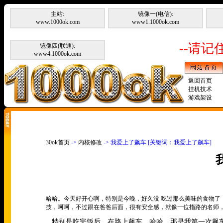
主站:
镜像一(电信):
www.1000ok.com
www1.1000ok.com
--请记住
镜像四(联通):
www4.1000ok.com
返回首页
挂机技术
游戏架设
30ok首页
->
内核修改
-> 我爱上了飙车 [关键词：我爱上了飙车]
哈哈。今天好开心啊，特别是今晚，好久没 吃过那么美味的食物
技，呵呵，不过跟在爸爸后面，很有安全感，就像一位指路的名师
特别是吃完饭后，在路上飙车，哈哈，那是我第一次飙