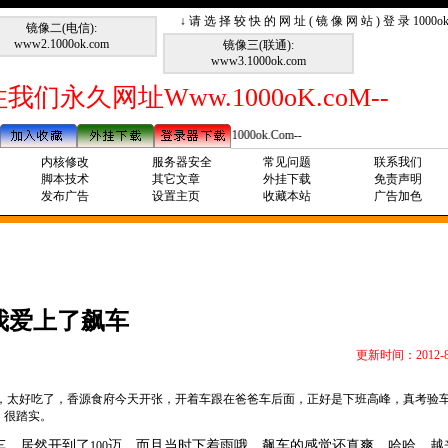
↓ 请 选 择 较 快 的 网 址 ( 镜 像 网 站 ) 登 录 1000
镜像二(电信):
www2.1000ok.com
镜像三(联通):
www3.1000ok.com
我们永久网址Www.1000oK.coM--
--请记住我们永久网址Www.1000ok.Com--
内核修改
服务器安全
常见问题
联系我们
脚本技术
其它文章
外挂下载
免责声明
发布广告
设置主页
收藏本站
广告加色
我爱上了飙车
更新时间：2012-8
了，太好吃了，香源食府今天开张，开着车跟在爸爸车后面，正好是下班高峰，真考验
，很踏实。
车，居然开到了
迈，而且当时下着雨哦，飙车的感觉还真爽。哈哈，越
100