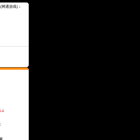
ok(网通游戏) ↓
-4
车
来