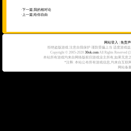
·下一篇;
我的相对论
·上一篇;
给你自由
网站登入
|
免责声
拒绝盗版游戏 注意自我保护 谨防受骗上当 适度游戏益
Copyright © 2005-2020
30ok.com
All Rights R
本站所有游戏均来自网络版权归游戏业主所有,如果无意之中侵犯了
*注释: 本站公布所有游戏信息,均来自互联
网站备案