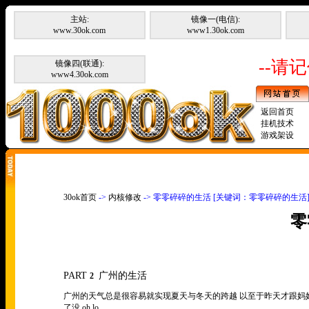
主站:
镜像一(电信):
www.30ok.com
www1.30ok.com
--请记
镜像四(联通):
www4.30ok.com
返回首页
挂机技术
游戏架设
30ok首页
->
内核修改
-> 零零碎碎的生活 [关键词：零零碎碎的生活
零
PART
广州的生活
2
广州的天气总是很容易就实现夏天与冬天的跨越 以至于昨天才跟
了没
oh lo