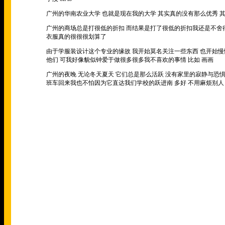
广州的华南农业大学 也就是现在我的大学 其实真的没有那么优秀
广州的商场总是打很低的折扣 而结果是打了很低的折扣我还是不舍
衣服真的很很很划算了
由于学服装设计这个专业的缘故 我开始莫名关注一些东西 也开始
他们 可我好像貌似钟爱于做很多很多我不喜欢的事情 比如 画画
广州的夜晚 无论冬天夏天 它们总是那么活跃 没有家里的寂静与恐
班车回来我也不怕因为它直达我们学校的跃进南 多好 不用麻烦别人