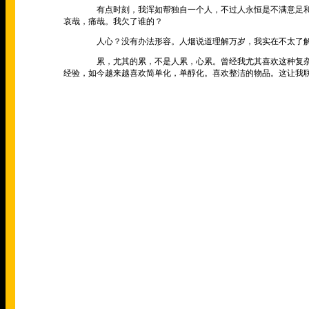
有点时刻，我浑如帮独自一个人，不过人永恒是不满意足和不
哀哉，痛哉。我欠了谁的？
人心？没有办法形容。人烟说道理解万岁，我实在不太了解
累，尤其的累，不是人累，心累。曾经我尤其喜欢这种复杂，
经验，如今越来越喜欢简单化，单醇化。喜欢整洁的物品。这让我