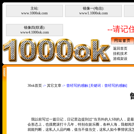
主站:
镜像一(电信):
www.1000ok.com
www1.1000ok.com
--请记住
镜像四(联通):
www4.1000ok.com
返回首页
挂机技术
游戏架设
30ok首页
->
其它文章
-> 曾经写的感触 [关键词：曾经写的感触]
我以前写过一篇日记，日记里边提到过“当另外的人SB的人，是最大
会形态上，也摸爬滚打十几年，特别在娱乐圈，各种人海，我都阅
就能判断，这私人人品约略，值当不值当交，这私人如今事情状况