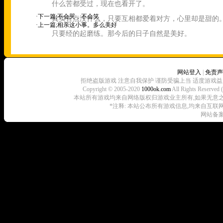
什么苦都受过，现在也看开了。
·下一篇;
不会哭，不会笑
其实苦点没什么，只要互相都爱着对方，心里却是甜的
·上一篇;
相亲这小事。多么美好
只要经的起磨练。那今后的日子自然是美好。
网站登入
|
免责声
拒绝盗版游戏 注意自我保护 谨防受骗上当 适度游戏益
Copyright © 2005-2020
1000ok.com
All Rights 
本站所有游戏均来自网络版权归游戏业主所有,如果无意之中侵犯了
*注释: 本站公布所有游戏信息,均来自互联
网站备案