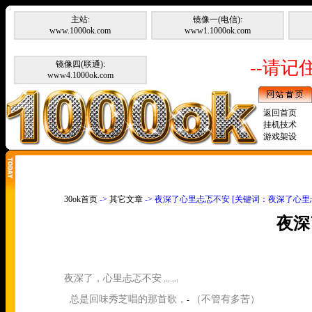
主站:
镜像一(电信):
www.1000ok.com
www1.1000ok.com
--请记住
镜像四(联通):
www4.1000ok.com
返回首页
挂机技术
游戏架设
30ok首页
->
其它文章
-> 夜深了心里忐忑不安 [关键词：夜深了心里
夜深
夜深了，心里忐忑不安
... ...
总是回味秀芝唱的那首歌，
（不管有多苦）
-