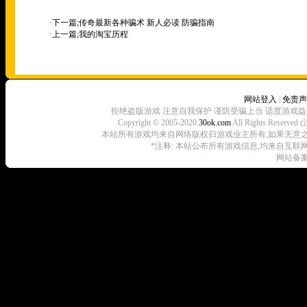
·下一篇;
传奇最新各种骗术 新人必读 防骗指南
·上一篇;
我的淘宝历程
网站登入
|
免责声
拒绝盗版游戏 注意自我保护 谨防受骗上当 适度游戏益
Copyright © 2005-2020
30ok.com
All Rights R
本站所有游戏均来自网络版权归游戏业主所有,如果无意之中侵犯了
*注释: 本站公布所有游戏信息,均来自互联
网站备案