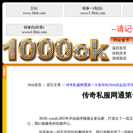
主站:
镜像一(电信):
www.30ok.com
www1.30ok.com
--请记
镜像四(联通):
www4.30ok.com
返回首页
挂机技术
游戏架设
30ok首页
->
其它文章
-> 传奇私服网通第一大发布站30ok的起起浮
传奇私服网通第
30OK.com从2005年开始就伴随着众多玩家，打造出了一
心，我们做服务的也都开心。
但是有余一些不可抵抗的事情发生，我们选择关闭了一段时间。