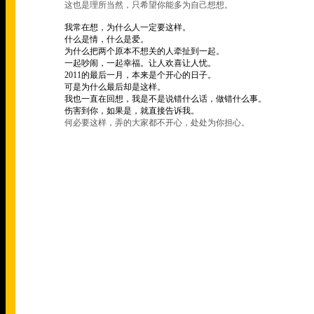
这也是理所当然，只希望你能多为自己想想。
我常在想，为什么人一定要这样。
什么是情，什么是爱。
为什么把两个原本不想关的人牵扯到一起。
一起吵闹，一起幸福。让人欢喜让人忧。
2011
的最后一月，本来是个开心的日子。
可是为什么最后却是这样。
我也一直在回想，我是不是说错什么话，做错什么事。
伤害到你，如果是，就直接告诉我。
何必要这样，弄的大家都不开心，处处为你担心。