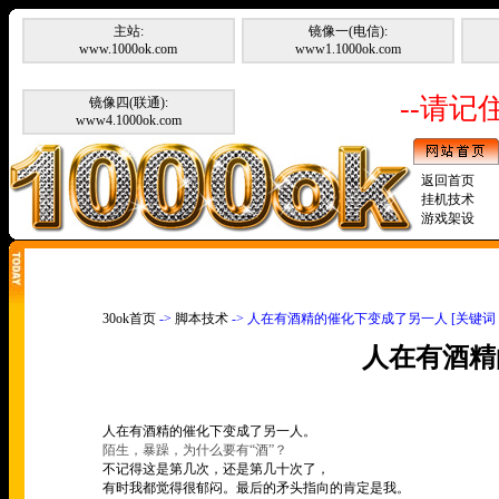
主站:
镜像一(电信):
www.1000ok.com
www1.1000ok.com
--请记住
镜像四(联通):
www4.1000ok.com
返回首页
挂机技术
游戏架设
30ok首页
->
脚本技术
-> 人在有酒精的催化下变成了另一人 [关键
人在有酒精
人在有酒精的催化下变成了另一人。
陌生，暴躁，为什么要有
“
酒
”
？
不记得这是第几次，还是第几十次了，
有时我都觉得很郁闷。最后的矛头指向的肯定是我。