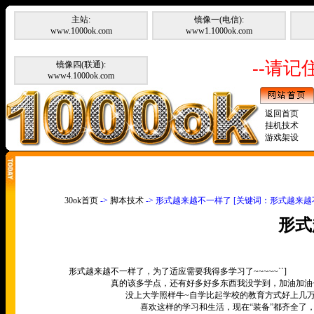
主站:
镜像一(电信):
www.1000ok.com
www1.1000ok.com
--请记住
镜像四(联通):
www4.1000ok.com
返回首页
挂机技术
游戏架设
30ok首页
->
脚本技术
-> 形式越来越不一样了 [关键词：形式越来越
形式
形式越来越不一样了，为了适应需要我得多学习了
~~~~~``]
真的该多学点，还有好多好多东西我没学到，加油加油
没上大学照样牛
~
自学比起学校的教育方式好上几
喜欢这样的学习和生活，现在
“
装备
”
都齐全了，