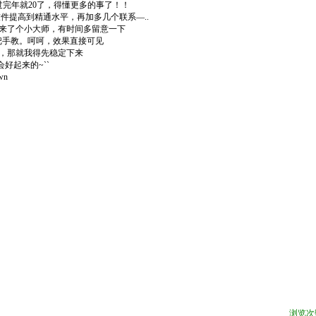
过完年就
20
了，得懂更多的事了！！
软件提高到精通水平，再加多几个联系
—..
来了个小大师，有时间多留意一下
把手教。呵呵，效果直接可见
，那就我得先稳定下来
会好起来的
~``
own
浏览次