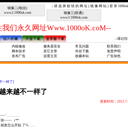
↓ 请 选 择 较 快 的 网 址 ( 镜 像 网 站 ) 登 录 1000
镜像二(电信):
www2.1000ok.com
镜像三(联通):
www3.1000ok.com
我们永久网址Www.1000oK.coM--
--请记住我们
内核修改
服务器安全
常见问题
联系我们
脚本技术
其它文章
外挂下载
免责声明
发布广告
设置主页
收藏本站
广告加色
不一样了]
越来越不一样了
更新时间：2012-7-
~~~`…………
万倍
~~~~
（
**
就差怎么开始 了
%……