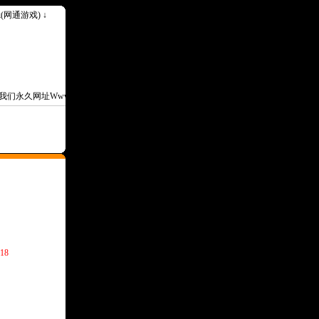
ok(网通游戏) ↓
永久网址Www.1000ok.Com--
18