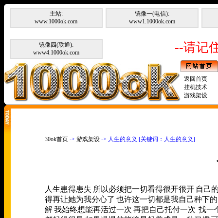
主站:
镜像一(电信):
www.1000ok.com
www1.1000ok.com
--请记住
镜像四(联通):
www4.1000ok.com
返回首页
挂机技术
游戏架设
30ok首页
->
游戏架设
-> 人生的意义 [关键词：人生的意义]
人生患得患失
所以必须把一切看得很开很开
自己
得再让她为我分心了
也许这一切都是我自己种下的
解
我始终想能再活过一次
再把自己托付一次
找一