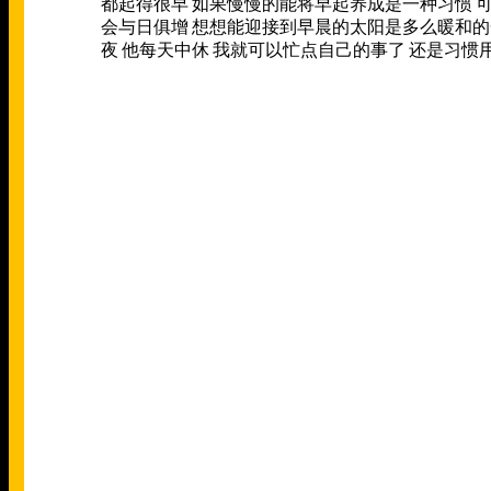
都起得很早
如果慢慢的能将早起养成是一种习惯
会与日俱增
想想能迎接到早晨的太阳是多么暖和的
夜
他每天中休
我就可以忙点自己的事了
还是习惯