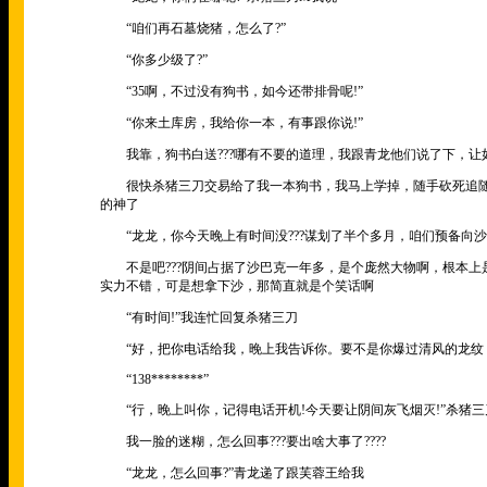
“咱们再石墓烧猪，怎么了?”
“你多少级了?”
“35啊，不过没有狗书，如今还带排骨呢!”
“你来土库房，我给你一本，有事跟你说!”
我靠，狗书白送???哪有不要的道理，我跟青龙他们说了下，让
很快杀猪三刀交易给了我一本狗书，我马上学掉，随手砍死追随
的神了
“龙龙，你今天晚上有时间没???谋划了半个多月，咱们预备向沙
不是吧???阴间占据了沙巴克一年多，是个庞然大物啊，根本上
实力不错，可是想拿下沙，那简直就是个笑话啊
“有时间!”我连忙回复杀猪三刀
“好，把你电话给我，晚上我告诉你。要不是你爆过清风的龙纹，还
“138********”
“行，晚上叫你，记得电话开机!今天要让阴间灰飞烟灭!”杀猪三
我一脸的迷糊，怎么回事???要出啥大事了????
“龙龙，怎么回事?”青龙递了跟芙蓉王给我