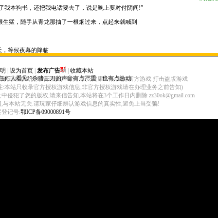
我本狗书，还把我电话要去了，说是晚上要对付阴间!”
很生猛，随手从青龙那抽了一根烟过来，点起来就喊到
，等候夜幕的降临
明
|
设为首页
|
发布广告
|
收藏本站
何人看见!”杀猪三刀的声音有点严重，也有点激动
脑 沉迷游戏伤身 合理安排时间 享受健康生活 支持官方游戏 打击盗版游戏
eserved (注:本站只收录官方授权游戏信息,非官方授权游戏请在办理业务之前告知)
您的版权,请来信告知,本站将在3个工作日内删除 zz30ok@gmail.com
网,与本站无关.请玩家仔细辨认游戏信息的真实性,避免上当受骗!
登记号:
鄂ICP备09000891号
一起，会让人怀疑!”
0几个，全是大号牛人
他们要干啥了。阴间会的全名是天☆堂而他们如今的会是叫地★狱，果然是不死不休
啥物品的跟傲大少说，让他代买!”一个叫楚天的道士在行会里喊到
要是不出点啥事，对的起谁??时间一分一秒的曩昔，谁都不说话，就那么站着
又恼，不过也是无可奈何，男人嘛，不抽烟还活着干啥?山公也闲得发慌，就去土