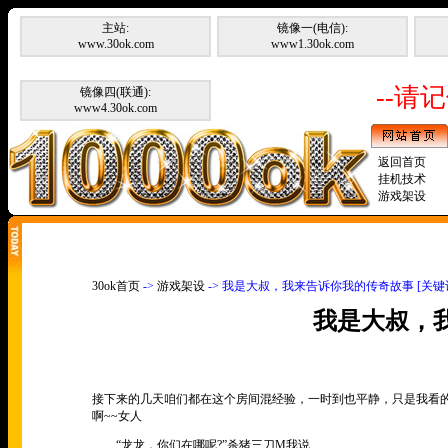
主站:
镜像一(电信):
www.30ok.com
www1.30ok.com
--请记
镜像四(联通):
www4.30ok.com
返回首页
挂机技术
游戏架设
30ok首页
->
游戏架设
-> 我是大叔，我来告诉你我的传奇故事 [关
我是大叔，
接下来的几天咱们都在这个房间混经验，一时到也平静，只是我看
啊~~女人
“龙龙，你们在哪呢?”杀猪三刀M我说