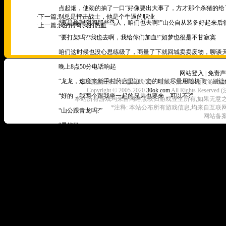
点起烟，使劲的抽了一口“好像要出大事了，方才那个杀猪的给了
·下一篇;
别总是抨击战士，他是个牛逼的职业
“要是修理阴间那些鸟人，咱们也去啊!”山公自从装备好起来后
·上一篇;
我的传奇我的热血
“要打架吗??我也去啊，我给你们加血!”如梦也很是不甘寂寞
咱们这时候也没心思练级了，商量了下就回城卖卖废物，聊谈天
晚上8点50分电话响起
网站登入
|
免责声
“龙龙，速度来新手村药店里边，走的时候尽量用随机飞，别让任
拒绝盗版游戏 注意自我保护 谨防受骗上当 适度游戏益
Copyright © 2005-2020
30ok.com
All Rights R
“好的，我两个跟我坐一起的兄弟也要来，可以不?”
本站所有游戏均来自网络版权归游戏业主所有,如果无意之中侵犯了
*注释: 本站公布所有游戏信息,均来自互联
“山公跟青龙吗?”
网站备案
“是的!”
“叫青龙过来吧，山公法师作用不大，叫他别上线，你们三个不在
于是我跟青龙就跑到了新手村药店里边，满满一屋子的人，有2
里边的人我也根本不熟悉，不过看了他们行会的名字，我也晓得
我很快的退出了原先的会，进入了阴间会
“一切成员现已到齐，如今咱们就在这里等吧，谁也别出去，需要
咱们也都激动了，看来今晚会有大事发生了，这么多牛人聚在一起
等候是煎熬的，我跟青龙有一根没一根的抽着烟，如梦对此是又气