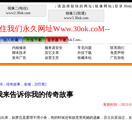
↓ 请 选 择 较 快 的 网 址 ( 镜 像 网 站 ) 登 录 30o
镜像二(电信):
www2.30ok.com
镜像三(联通):
www3.30ok.com
住我们永久网址Www.30ok.coM--
--请记住我们永久网址Www.30ok.Com--
内核修改
服务器安全
常见问题
联系我们
脚本技术
其它文章
外挂下载
免责声明
发布广告
设置主页
收藏本站
广告加色
键词：传奇故事，攻城，沙巴客]
我来告诉你我的传奇故事
更新时间：2013-8-
的出来，如梦总是爱理不理小鱼，有的时候还有故意害死她的迹象，莎士比亚说过，女