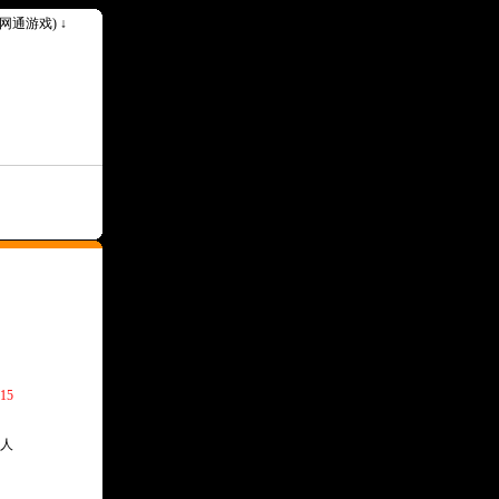
k(网通游戏) ↓
15
人