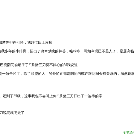
如梦先担任引怪，我赶忙回土库房
我多年的小排骨，招出了魂牵梦绕的神兽，哇咔咔，哥如今现已不是人了，是居高临
巴克阴间会动手了!”杀猪三刀莫不静心的M我说道
是一致全区了，除了联盟的人，另外简直都是阴间的或许跟阴间会有关系的，虽然说
到了35级，这事我也不会叫上你!”杀猪三刀打出了一连串的字
刀说完就飞走了
浏览次