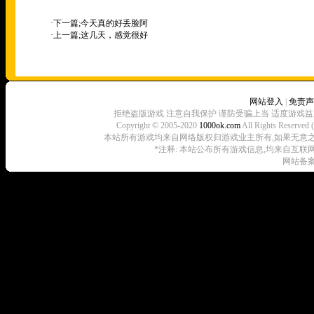
·下一篇;
今天真的好丢脸阿
·上一篇;
这几天，感觉很好
网站登入
|
免责声
拒绝盗版游戏 注意自我保护 谨防受骗上当 适度游戏益
Copyright © 2005-2020
1000ok.com
All Rights 
本站所有游戏均来自网络版权归游戏业主所有,如果无意之中侵犯了
*注释: 本站公布所有游戏信息,均来自互联
网站备案