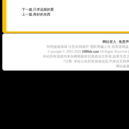
·下一篇;
只求远观的爱
·上一篇;
再好的东西
网站登入
|
免责声
拒绝盗版游戏 注意自我保护 谨防受骗上当 适度游戏益
Copyright © 2005-2020
1000ok.com
All Rights 
本站所有游戏均来自网络版权归游戏业主所有,如果无意之中侵犯了
*注释: 本站公布所有游戏信息,均来自互联
网站备案